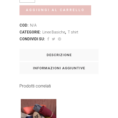
shirt
AGGIUNGI AL CARRELLO
Milena
COD:
N/A
quantity
CATEGORIE:
Linee Basiche
,
T shirt
CONDIVIDI SU:
DESCRIZIONE
INFORMAZIONI AGGIUNTIVE
Prodotti correlati