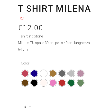
T SHIRT MILENA
€
12.00
T shirt in cotone
Misure: TU spalle 39 cm petto 49 cm lunghezza
64 cm
Colori
T